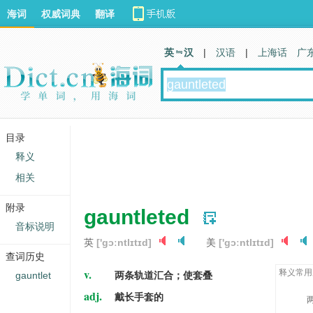
海词
权威词典
翻译
英 汉
|
汉语
|
上海话
广
目录
释义
相关
附录
gauntleted
音标说明
英
['ɡɔːntlɪtɪd]
美
['ɡɔːntlɪtɪd]
查词历史
v.
释义常用
gauntlet
两条轨道汇合；使套叠
adj.
戴长手套的
两