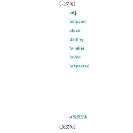
【近义词】
adj.
beloved
close
darling
familiar
loved
respected
查看更多
【反义词】