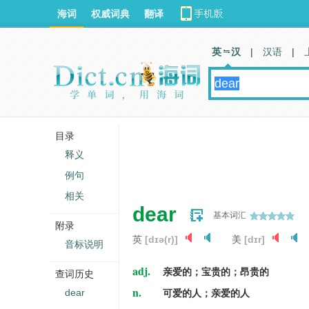
海词
权威词典
翻译
英 汉
|
汉语
|
目录
释义
例句
相关
dear
基本词汇
附录
英
[dɪə(r)]
美
[dɪr]
音标说明
adj.
亲爱的；宝贵的；昂贵的
查词历史
n.
dear
可爱的人；亲爱的人