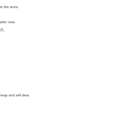
in the arms.
etter now.
好点。
touched by your remembrance.
深受感动。
o him.
o me.
heap and sell dear.
 to be Ok.
ven.
g.