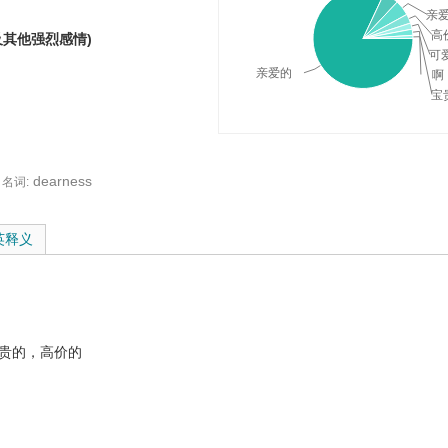
亲
高
其他强烈感情)
可
亲爱的
啊
宝
dearness
名词:
与在线翻译：
英释义
珍贵的，高价的