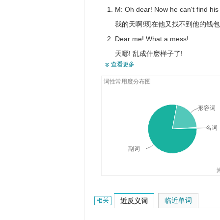
M: Oh dear! Now he can't find his 
亲爱的，去上床睡吧，你都打瞌睡
衣服越来越贵了.
我的天啊!现在他又找不到他的钱
Fear not, my dear, for I am here.
The shop is too dear for me.
Dear me! What a mess!
不要害怕，亲爱的，因为有我在这
对我来说,这家商店的价格太高了。
天哪! 乱成什麽样子了!
查看更多
Oh dear! I forgot to post the letter
词性常用度分布图
哎呀!我忘了寄信。
Oh dear! I think I've lost it.
形容词
哎呀！我可能把它丢了。
名词
副词
dear的相关资料：
临近单词
近反义词