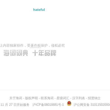
hateful
上内容独家创作，受
著作权
保护，侵权必究
关于海词
-
版权声明
-
联系海词
-
星级词汇
-
汉字列表
-
招贤纳士
03 年 11 月 27 日开始服务
沪ICP备08018881号-1
沪公网安备 31011502000