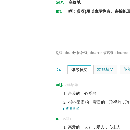
adv.
高价地
int.
啊；哎呀(用以表示惊奇、害怕以及
dearly
dearer
dearest
副词:
比较级:
最高级:
dear的英文翻译是什么意思，词典释义
双解释义
英
详尽释义
adj.
(形容词)
亲爱的，心爱的
<英>昂贵的，宝贵的，珍视的，
查看更多
可爱的
n.
(名词)
严厉的，厉害的
亲爱的（人），爱人，心上人
尊敬的，敬爱的