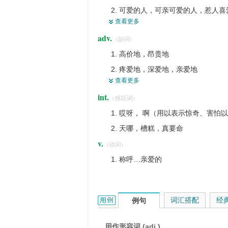
可爱的人，可亲可爱的人，惹人喜
热切的
查看更多
乖乖，宝宝，宝贝
adv.
(副词)
仁慈的人
高价地，昂贵地
宠物
疼爱地，深爱地，亲爱地
亲人
查看更多
热爱地
高价
int.
(感叹词)
温情脉脉的人，令人感激的人
哎呀， 啊（用以表示惊奇、害怕
天哪，槽糕，真要命
v.
(动词)
称呼…亲爱的
dear的用法和样例：
词汇搭配
经
例句
用作形容词 (adj.)