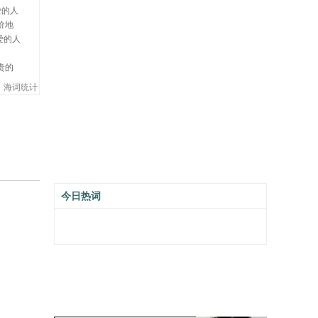
爱的人
价地
爱的人
贵的
海词统计
今日热词