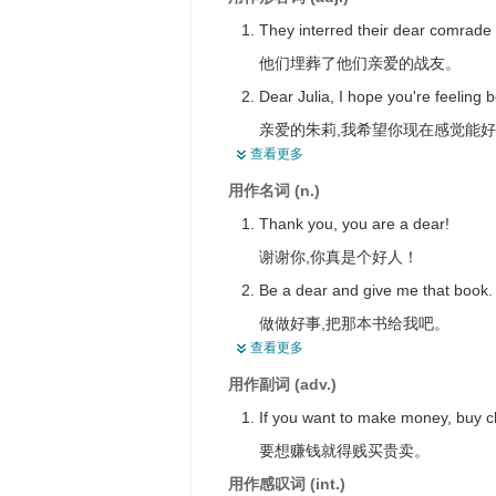
They interred their dear comrade 
他们埋葬了他们亲爱的战友。
Dear Julia, I hope you're feeling b
亲爱的朱莉,我希望你现在感觉能
查看更多
Dear young ladies--I am deeply 
用作名词 (n.)
亲爱的姑娘们，你们的纪念品使我
Thank you, you are a dear!
He lost everything that was dear t
谢谢你,你真是个好人！
他所珍贵的一切都损失了。
Be a dear and give me that book.
The comfort of others was dear t
做做好事,把那本书给我吧。
我珍视别人的幸福。
查看更多
Yes, dear, I will write to mother.
Her daughter is very dear to her.
用作副词 (adv.)
是的,亲爱的,我要给妈妈写信。
她的女儿是她心爱的宝贝。
If you want to make money, buy c
Don't cry, my dear, you are going
A dear ship stands long in the ha
要想赚钱就得贱买贵卖。
别哭了，亲爱的，你会好起来的。
一只贵重的船在港口停留很久。
用作感叹词 (int.)
Dear, go to bed. You're slumberin
Clothes are getting dearer.