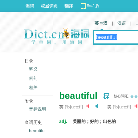
海词
权威词典
翻译
英 汉
|
汉语
|
目录
释义
例句
相关
beautiful
核心词汇
附录
英
['bjuːtɪfl]
美
['bjuːtɪfl]
音标说明
adj.
美丽的；好的；出色的
查词历史
beautifu