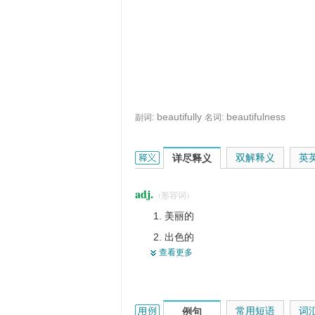
beautifully
beautifulness
副词:
名词:
beautiful的英文翻译是什么意思，词
双解释义
英
详尽释义
adj.
(形容词)
美丽的
出色的
查看更多
漂亮的
美好的
极好的
beautiful的用法和样例：
常用短语
词
例句