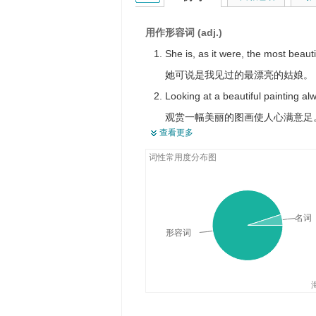
完美的
很好的
用作形容词 (adj.)
巧妙的
She is, as it were, the most beautif
华丽的
她可说是我见过的最漂亮的姑娘。
优美的
Looking at a beautiful painting al
很俏丽
观赏一幅美丽的图画使人心满意足
查看更多
绝代佳人
Many beautiful fish are fast disap
婀娜多姿
词性常用度分布图
因为污染严重，许多美丽的鱼类正
花容月貌
The weather has been beautiful t
秀媚婉丽
这星期天气一直很好。
千姿百媚
名词
The next section will be devoted to
形容词
赏心悦目
在下一节中，我们将给出一个非常
景色如画的
He produced his beautiful treatme
绮丽多姿
他对无理数作了出色的处理。
You need to get into your artwork 