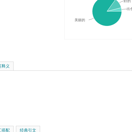
好的
出
美丽的
典释义与在线翻译：
英释义
汇搭配
经典引文