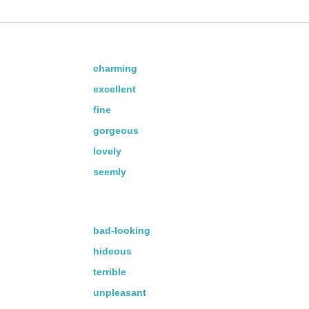
它看来出色。
charming
excellent
fine
gorgeous
lovely
seemly
worthy
bad-looking
hideous
terrible
unpleasant