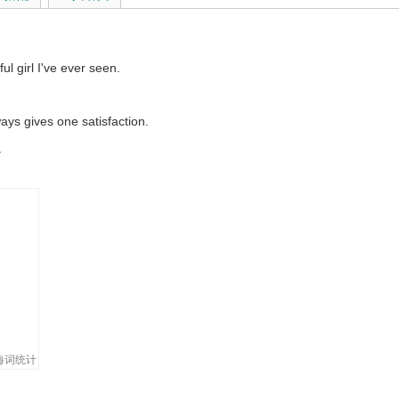
ul girl I've ever seen.
ways gives one satisfaction.
。
pearing because of the severe pollution.
在面临绝种。
his week.
 the beautiful result.
好的结果。
nt of irrational numbers.
海词统计
to make it look beautiful.