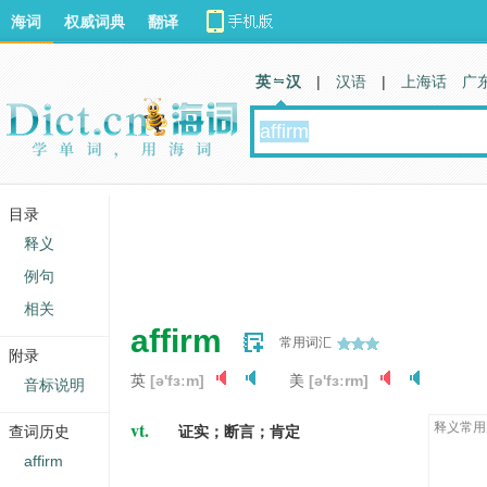
海词
权威词典
翻译
英 汉
|
汉语
|
上海话
广
目录
释义
例句
相关
affirm
常用词汇
附录
英
[ə'fɜːm]
美
[ə'fɜːrm]
音标说明
vt.
释义常用
查词历史
证实；断言；肯定
affirm