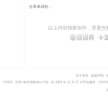
分享单词到：
swan
天鹅
main
allege
断言
swe
aver
极力声明
clai
以上内容独家创作，受
著作
corroborate
确证
subs
关于海词
-
版权声明
-
©2003 - 2026
海词词典
(Dict.CN) - 自 2003 年 11 月 27 日开始服务
沪ICP备