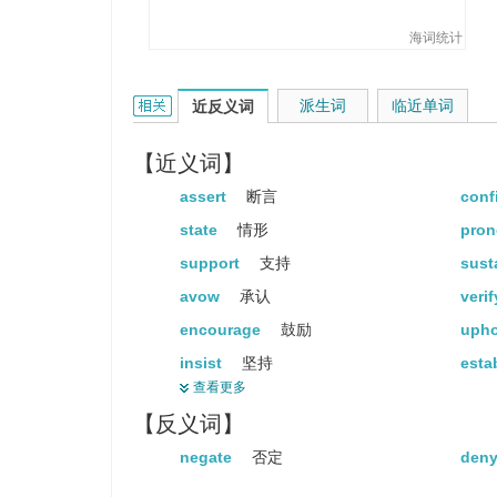
海词统计
affirm的相关资料：
派生词
临近单词
近反义词
【近义词】
assert
断言
conf
state
情形
pro
support
支持
sust
avow
承认
veri
encourage
鼓励
uph
insist
坚持
esta
查看更多
announce
宣布
ack
【反义词】
certify
证明
end
negate
否定
den
ratify
批准
decl
testify
作证
insu