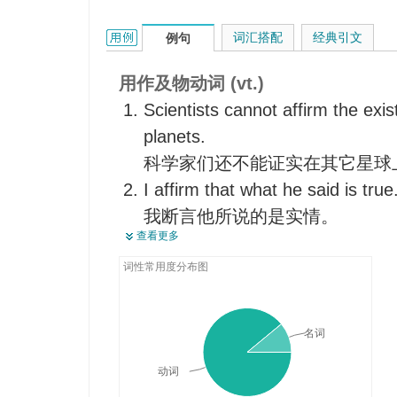
【律】（不经宣誓而）庄严宣布
affirm的用法和样例：
词汇搭配
经典引文
例句
维持（下级法院的判决）
坚称
用作及物动词 (vt.)
证实
Scientists cannot affirm the exis
【律】（不经宣誓而）证明
planets.
【律】（不经宣誓而）提供正式
科学家们还不能证实在其它星球
确认
I affirm that what he said is true
申明
我断言他所说的是实情。
肯定属实
查看更多
They affirmed that the girl did qu
肯定地说
他们断言这个女孩子读了不少书
词性常用度分布图
断言…是真实的
I can affirm that no one will lose 
批准（法律、决定、判决）
我可以肯定，谁都不会丢掉工作
名词
确认
We are not entitled to affirm or
肯定
动词
我们没有任何权利和资格去肯定
认可