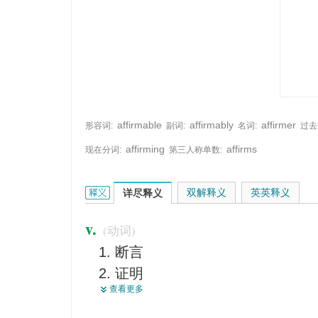
affirmable
affirmably
affirmer
形容词:
副词:
名词:
过去
affirming
affirms
现在分词:
第三人称单数:
affirm的英文翻译是什么意思，词典释义与在线翻译
双解释义
英英释义
详尽释义
v.
(动词)
断言
证明
查看更多
使生效
批准