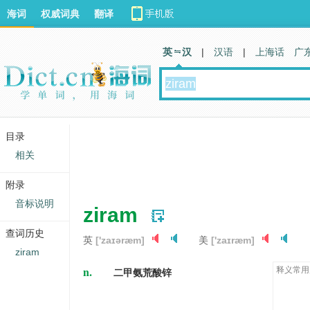
海词
权威词典
翻译
英 汉
|
汉语
|
上海话
广
目录
相关
附录
音标说明
ziram
查词历史
英
['zaɪəræm]
美
['zaɪræm]
ziram
n.
释义常用
二甲氨荒酸锌