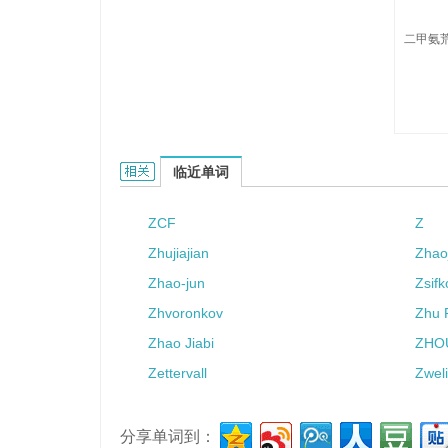
二甲氨荒
ziram的相关资料：
临近单词
ZCF
Z
Zhujiajian
Zhao
Zhao-jun
Zsifk
Zhvoronkov
Zhu 
Zhao Jiabi
ZHOU
Zettervall
Zweli
分享单词到：