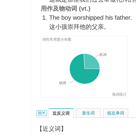
这就是那座我们过去常做礼拜的
敬重
用作及物动词 (vt.)
We attended worship this morni
敬神
The boy worshipped his father.
今晨我们去做礼拜了。
拜神
这小孩崇拜他的父亲。
尊崇
词性常用度分布图
热爱
崇敬
名词
敬仰
爱戴
动词
海词统计
worship的相关资料：
派生词
临近单词
近反义词
【近义词】