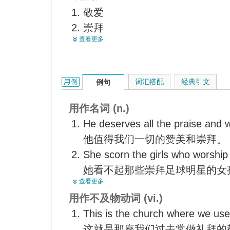
敬爱
尊严
崇拜
名誉
查看更多
【宗】礼拜
威严
参拜
【宗】礼拜
信奉
仰慕
worship的用法和样例：
词汇搭配
经典引文
例句
仰慕
礼拜
恋慕
<英>阁下
用作名词 (n.)
朝拜
<古>声望
He deserves all the praise and 
祭奉
礼拜活动
他值得我们一切的赞美和崇拜。
对…顶礼膜拜
崇敬
She scorn the girls who worship 
把…奉若神明
爱慕
她看不起那些崇拜足球明星的女
佩服得五体投地说
查看更多
对神的崇拜
She was blind to the silent worsh
爱慕
用作不及物动词 (vi.)
爱戴
她没有发觉他眼里流露出的无声
钟爱
This is the church where we use
崇拜的对象
This is the church where we use
礼拜
这就是那座我们过去常做礼拜的
主要用于英格兰大人