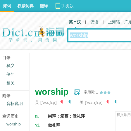
海词
权威词典
翻译
英 汉
|
汉语
|
上海话
广
目录
释义
例句
相关
worship
常用词汇
附录
英
['wɜːʃɪp]
美
['wɜːrʃɪp]
音标说明
n.
释义常用
查词历史
崇拜；爱慕；做礼拜
vi.
worship
做礼拜