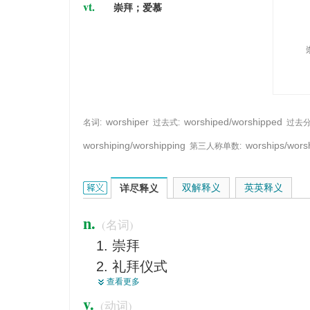
vt.
崇拜；爱慕
worshiper
worshiped/worshipped
名词:
过去式:
过去分
worshiping/worshipping
worships/wors
第三人称单数:
worship的英文翻译是什么意思，词典释义与在线翻
双解释义
英英释义
详尽释义
n.
(名词)
崇拜
礼拜仪式
查看更多
阁下
v.
(动词)
敬仰