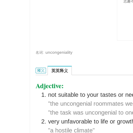
志趣不
uncongeniality
名词:
uncongenial的英文翻译是什么意思，词典释义与
英英释义
Adjective:
not suitable to your tastes or ne
"the uncongenial roommates wer
"the task was uncongenial to one
very unfavorable to life or growt
"a hostile climate"