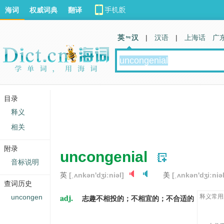
海词
权威词典
翻译
英 汉
|
汉语
|
上海话
广
目录
释义
相关
附录
uncongenial
音标说明
英
[ˌʌnkən'dʒiːniəl]
美
[ˌʌnkən'dʒiːniəl
查词历史
adj.
uncongen
释义常用
志趣不相投的；不相宜的；不合适的