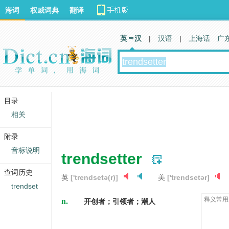
海词
权威词典
翻译
英 汉
|
汉语
|
上海话
广
目录
相关
附录
音标说明
trendsetter
查词历史
英
['trendsetə(r)]
美
['trendsetər]
trendset
n.
释义常用
开创者；引领者；潮人