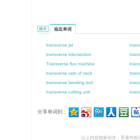
transverse wire的相关资料：
临近单词
transverse jet
tran
transverse intersection
tran
Transverse flux machine
trans
transverse vein of neck
trans
transverse bending test
trans
transverse cutting unit
trans
分享单词到：
以上内容独家创作，受
著作权