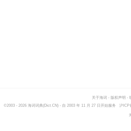
关于海词
-
版权声明
-
©2003 - 2026
海词词典
(Dict.CN) - 自 2003 年 11 月 27 日开始服务
沪ICP备