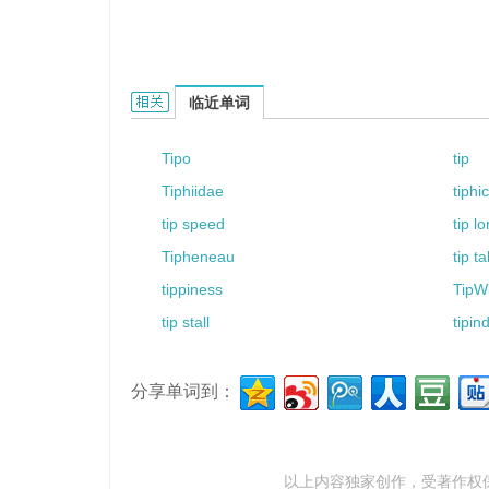
tipee的相关资料：
临近单词
Tipo
tip
Tiphiidae
tiphi
tip speed
tip lo
Tipheneau
tip t
tippiness
TipW
tip stall
tipin
分享单词到：
以上内容独家创作，受
著作权