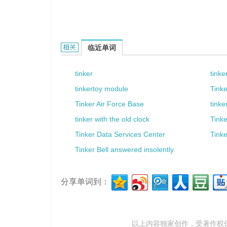
tinkerly的相关资料：
临近单词
tinker
tinke
tinkertoy module
Tink
Tinker Air Force Base
tinke
tinker with the old clock
Tinke
Tinker Data Services Center
Tinke
Tinker Bell answered insolently.
分享单词到：
以上内容独家创作，受
著作权