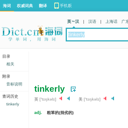
海词
权威词典
翻译
英 汉
|
汉语
|
上海话
广
目录
相关
附录
音标说明
tinkerly
查词历史
英
['tɪŋkəlɪ]
美
['tɪŋkəlɪ]
tinkerly
adj.
粗笨的(拙劣的)