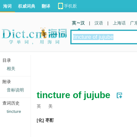
海词
权威词典
翻译
英 汉
|
汉语
|
上海话
广
目录
相关
附录
音标说明
tincture of jujube
查词历史
英
美
tincture
[化] 枣酊