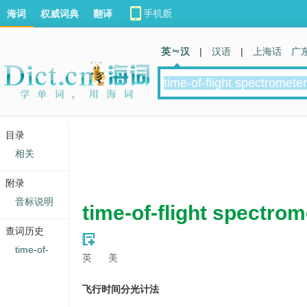
海词
权威词典
翻译
英 汉
|
汉语
|
上海话
广
目录
相关
附录
音标说明
time-of-flight spectro
查词历史
time-of-
英
美
飞行时间分光计法