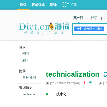
海词
权威词典
翻译
英 汉
|
汉语
|
目录
例句
相关
附录
technicalization
音标说明
英
[teknɪkəlaɪ'zeɪʃən]
美
[ˌ
查词历史
n.
technica
技术化