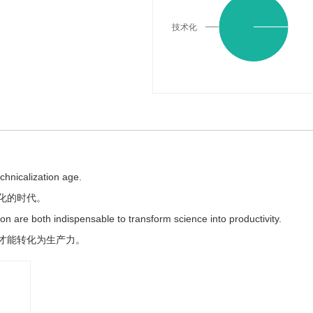
技术化
chnicalization age.
化的时代。
ion are both indispensable to transform science into productivity.
才能转化为生产力。