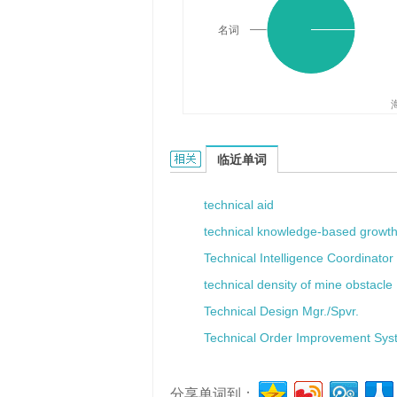
名词
technicalization的相关资料：
临近单词
technical aid
technical knowledge-based growt
Technical Intelligence Coordinator
technical density of mine obstacle
Technical Design Mgr./Spvr.
Technical Order Improvement Sys
分享单词到：