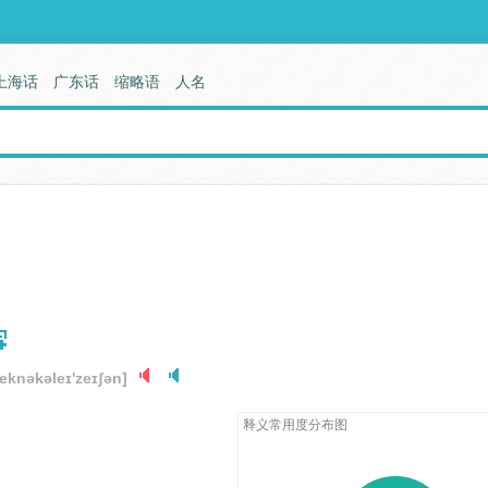
上海话
广东话
缩略语
人名
teknəkəleɪ'zeɪʃən]
释义常用度分布图