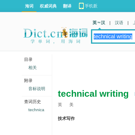
海词
权威词典
翻译
英 汉
|
汉语
|
目录
相关
附录
音标说明
technical writing
查词历史
英
美
technica
技术写作