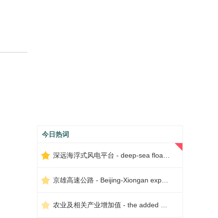
今日热词
深远海浮式风电平台 - deep-sea floating wind power platform
京雄高速公路 - Beijing-Xiongan expressway
农业及相关产业增加值 - the added value of agriculture and related industries