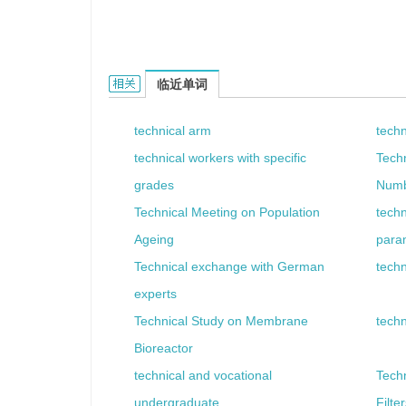
technical octane的相关资料：
临近单词
technical arm
techn
technical workers with specific
Techn
grades
Num
Technical Meeting on Population
techn
Ageing
para
Technical exchange with German
techn
experts
Technical Study on Membrane
techn
Bioreactor
technical and vocational
Tech
undergraduate
Filte