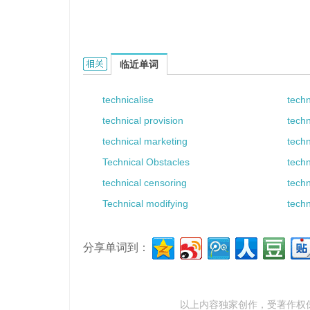
technical goal的相关资料：
临近单词
technicalise
techn
technical provision
techn
technical marketing
tech
Technical Obstacles
techn
technical censoring
tech
Technical modifying
techn
分享单词到：
以上内容独家创作，受
著作权