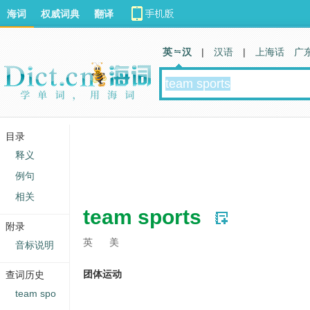
海词
权威词典
翻译
英 汉
|
汉语
|
上海话
广
目录
释义
例句
相关
team sports
附录
英
美
音标说明
团体运动
查词历史
team spo