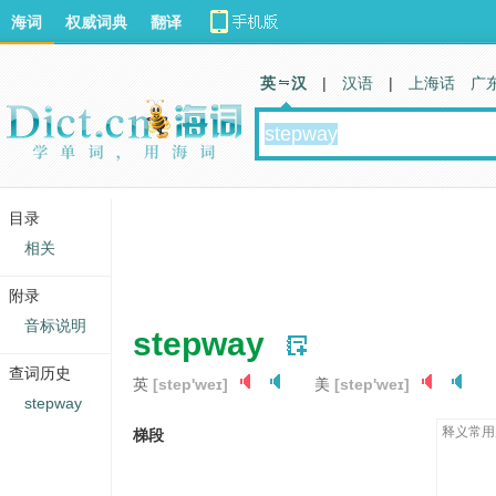
海词
权威词典
翻译
英 汉
|
汉语
|
上海话
广
目录
相关
附录
音标说明
stepway
查词历史
英
[step'weɪ]
美
[step'weɪ]
stepway
释义常用
梯段