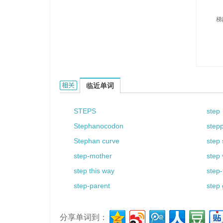
梯
stepway的相关资料：
临近单词
STEPS
step
Stephanocodon
stepp
Stephan curve
step
step-mother
step 
step this way
step-
step-parent
step 
分享单词到：