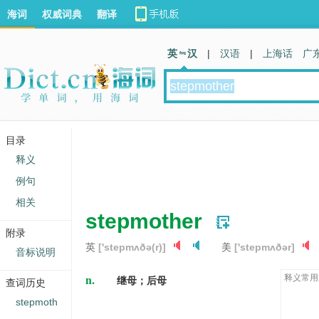
海词
权威词典
翻译
英 汉
|
汉语
|
上海话
广
目录
释义
例句
相关
stepmother
附录
英
['stepmʌðə(r)]
美
['stepmʌðər]
音标说明
n.
释义常用
继母；后母
查词历史
stepmoth