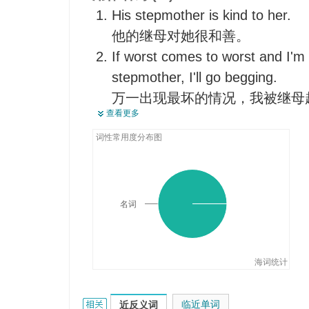
His stepmother is kind to her.
他的继母对她很和善。
If worst comes to worst and I'm
stepmother, I'll go begging.
万一出现最坏的情况，我被继母
查看更多
The stepmother wakes them up v
后母还是一大早就把他们叫醒。
词性常用度分布图
名词
海词统计
stepmother的相关资料：
临近单词
近反义词