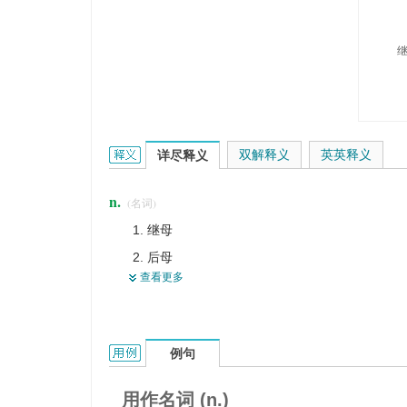
stepmother的英文翻译是什么意思，词典释义与在
双解释义
英英释义
详尽释义
n.
(名词)
继母
后母
查看更多
后娘
stepmother的用法和样例：
例句
用作名词 (n.)