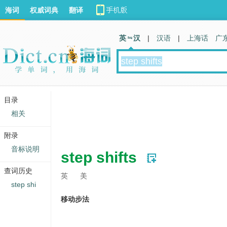
海词
权威词典
翻译
英 汉
|
汉语
|
上海话
广
目录
相关
附录
音标说明
step shifts
查词历史
英
美
step shi
移动步法