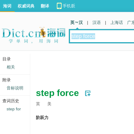
海词
权威词典
翻译
英 汉
|
汉语
|
上海话
广
目录
相关
附录
音标说明
step force
查词历史
英
美
step for
阶跃力