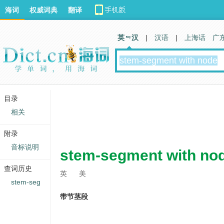
海词
权威词典
翻译
英 汉
|
汉语
|
上海话
广
目录
相关
附录
音标说明
stem-segment with no
查词历史
英
美
stem-seg
带节茎段