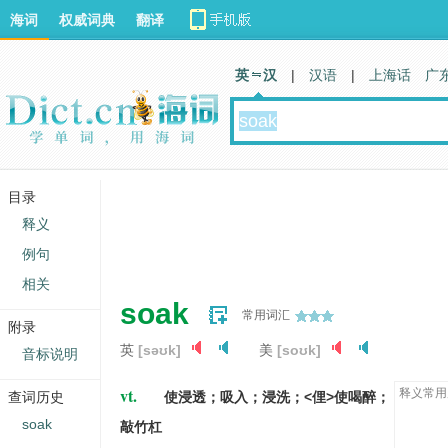
海词
权威词典
翻译
英 汉
|
汉语
|
上海话
广
目录
释义
例句
相关
soak
常用词汇
附录
英
[səʊk]
美
[soʊk]
音标说明
vt.
释义常用
查词历史
使浸透；吸入；浸洗；<俚>使喝醉；
soak
敲竹杠