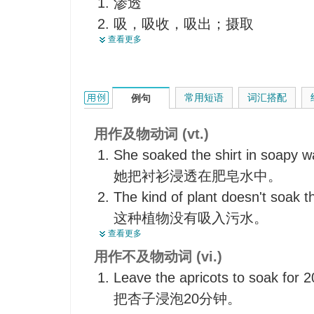
渗透
浸液
吸，吸收，吸出；摄取
湿透
查看更多
湿透，浸湿，浸泡，浸渍
酒宴
使湿透，弄湿，把…浸湿
典当
使沉湎，使热衷
殴打
soak的用法和样例：
常用短语
词汇搭配
例句
<俚>痛打，重罚
洗澡，泡澡
<口>喝得烂醉，酗酒
用作及物动词 (vt.)
浸出，浸掉
She soaked the shirt in soapy w
沉浸在（工作，学习中）
她把衬衫浸透在肥皂水中。
<口>使喝醉，使大醉
The kind of plant doesn't soak 
<口>向...敲竹杠，宰
这种植物没有吸入污水。
向...征重税
查看更多
He likes to soak himself in a wa
感化（某人）
用作不及物动词 (vi.)
他喜欢泡洗热水澡。
Leave the apricots to soak for 2
They really soak the tourists in 
把杏子浸泡20分钟。
他们在那家餐厅真的把观光客当