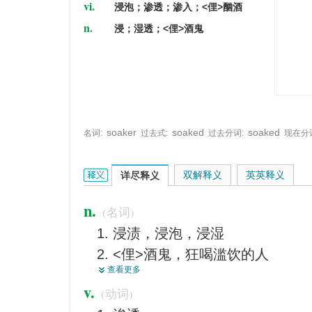
vi.
浸泡；渗透；渗入；<俚>酗酒
n.
浸；湿透；<俚>酒鬼
soaker
soaked
soaked
名词:
过去式:
过去分词:
现在分
soak的英文翻译是什么意思，词典释义与在线翻译：
双解释义
英英释义
详尽释义
n.
(名词)
浸渍，浸泡，浸湿
<俚>酒鬼，狂喝滥饮的人
查看更多
烂醉，狂饮
v.
(动词)
大雨