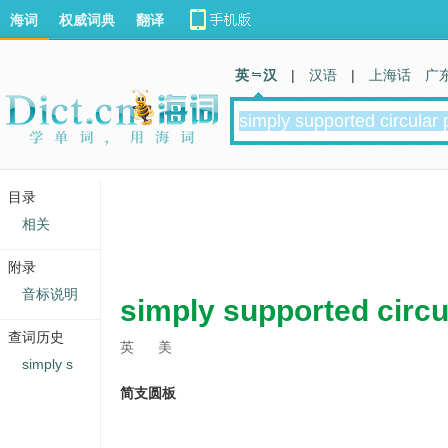
海词
权威词典
翻译
英 汉
|
汉语
|
上海话
广
目录
相关
附录
音标说明
simply supported circu
查词历史
英
美
simply s
简支圆板