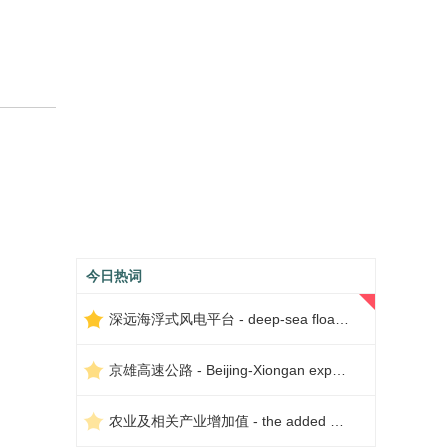
今日热词
深远海浮式风电平台 - deep-sea floating wind power platform
京雄高速公路 - Beijing-Xiongan expressway
农业及相关产业增加值 - the added value of agriculture and related industries