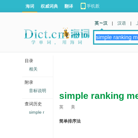
海词
权威词典
翻译
英 汉
|
汉语
|
目录
相关
附录
音标说明
simple ranking m
查词历史
英
美
simple r
简单排序法