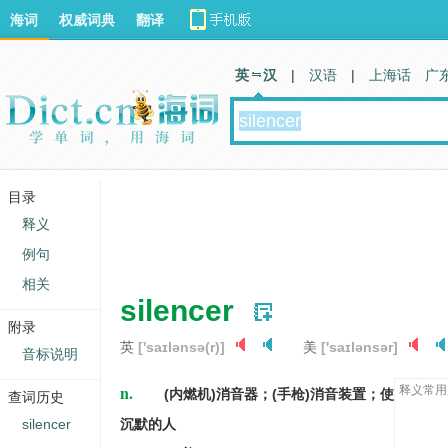
海词
权威词典
翻译
英 汉
|
汉语
|
上海话
广
目录
释义
例句
相关
silencer
附录
英
['saɪlənsə(r)]
美
['saɪlənsər]
音标说明
n.
释义常用
(内燃机)消音器；(手枪)消音装置；使
查词历史
silencer
沉默的人