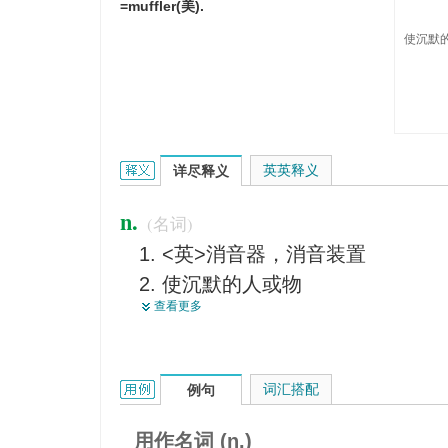
=muffler(美).
使沉默的
silencer的英文翻译是什么意思，词典释义与在线翻
英英释义
详尽释义
n.
(名词)
<英>消音器，消音装置
使沉默的人或物
查看更多
压倒对方的议论
silencer的用法和样例：
词汇搭配
例句
用作名词 (n.)