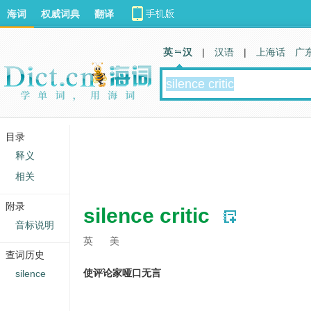
海词
权威词典
翻译
英 汉
|
汉语
|
上海话
广
目录
释义
相关
附录
silence critic
音标说明
英
美
查词历史
使评论家哑口无言
silence