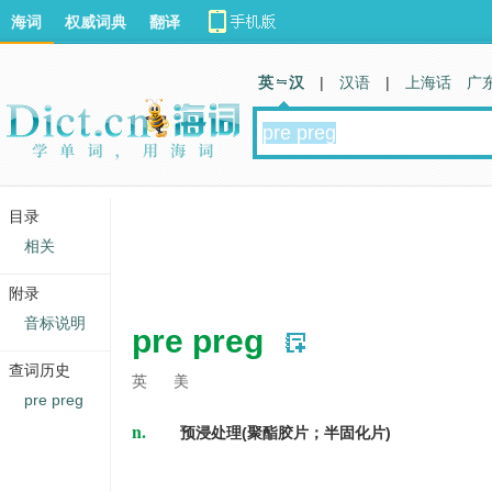
海词
权威词典
翻译
英 汉
|
汉语
|
上海话
广
目录
相关
附录
音标说明
pre preg
查词历史
英
美
pre preg
n.
预浸处理(聚酯胶片；半固化片)