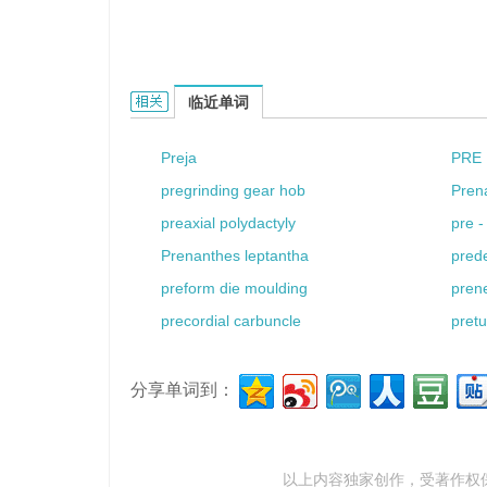
pre preg的相关资料：
临近单词
Preja
PRE
pregrinding gear hob
Pren
preaxial polydactyly
pre -
Prenanthes leptantha
pred
preform die moulding
prene
precordial carbuncle
pretu
分享单词到：
以上内容独家创作，受
著作权