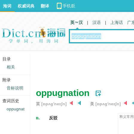
海词
权威词典
翻译
英 汉
|
汉语
|
上海话
广
目录
相关
附录
音标说明
oppugnation
查词历史
英
[ɒpʌɡ'neɪʃn]
美
[ɒpʌɡ'neɪʃn]
oppugnat
n.
释义常用
反驳