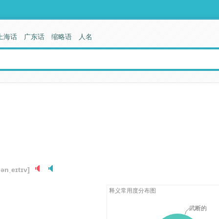
上海话
广东话
缩略语
人名
jənˌeɪtɪv]
释义常用度分布图
武断的