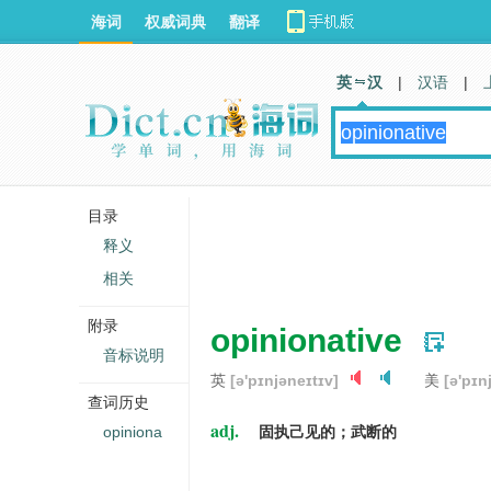
海词
权威词典
翻译
英 汉
|
汉语
|
目录
释义
相关
附录
opinionative
音标说明
英
[ə'pɪnjəneɪtɪv]
美
[ə'pɪn
查词历史
adj.
opiniona
固执己见的；武断的