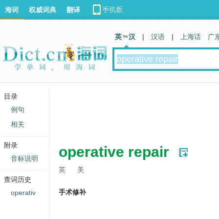
海词
权威词典
翻译
英 汉
|
汉语
|
上海话
广
目录
例句
相关
附录
operative repair
音标说明
英
美
查词历史
手术修补
operativ