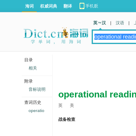
海词
权威词典
翻译
英 汉
|
汉语
|
目录
相关
附录
音标说明
operational readi
查词历史
英
美
operatio
战备检查