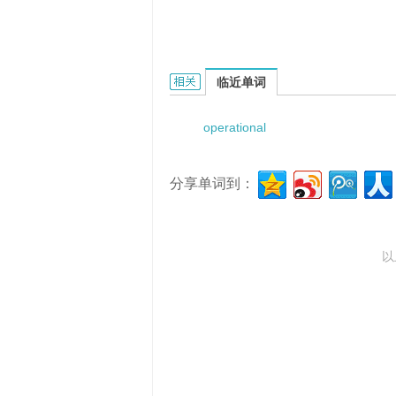
operational readiness test的相关资料
临近单词
operational
分享单词到：
以