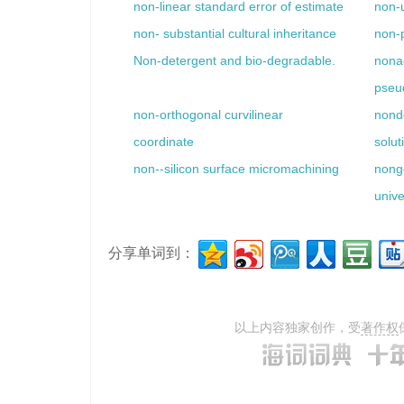
non-linear standard error of estimate
non-u
non- substantial cultural inheritance
non-p
Non-detergent and bio-degradable.
nona
pseu
non-orthogonal curvilinear
nond
coordinate
solut
non--silicon surface micromachining
nong
unive
分享单词到：
以上内容独家创作，受
著作权