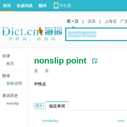
海词
权威词典
翻译
英 汉
|
汉语
|
上海话
广
目录
nonslip point
相关
英
美
附录
音标说明
中性点
查词历史
nonslip
nonslip point的相关资料：
临近单词
nondelay
non