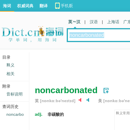
海词
权威词典
翻译
英 汉
|
汉语
|
上海话
广
目录
释义
相关
附录
noncarbonated
音标说明
英
[nɒnkɑːbə'neɪtɪd]
美
[nɒnkɑːbə'ne
查词历史
adj.
释义常用
noncarbo
非碳酸的