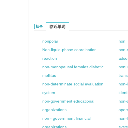
non - point的相关资料：
临近单词
nonpolar
non
Non-liquid-phase coordination
non-e
reaction
adso
non-menopausal females diabetic
nonu
mellitus
tran
non-determinate social evaluation
non-
system
ident
non-government educational
non-
organizations
oper
non - government financial
non-l
organizations
syst