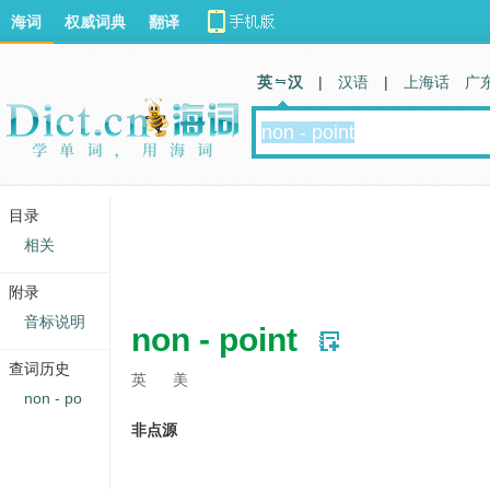
海词
权威词典
翻译
英 汉
|
汉语
|
上海话
广
目录
相关
附录
音标说明
non - point
查词历史
英
美
non - po
非点源