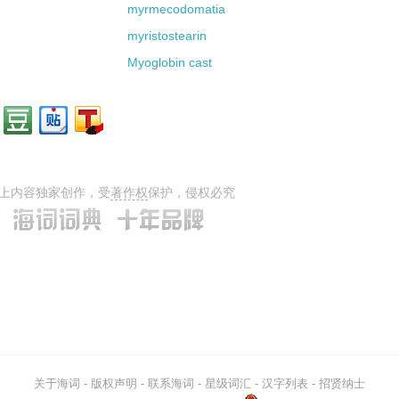
myrmecodomatia
myristostearin
Myoglobin cast
上内容独家创作，受
著作权
保护，侵权必究
关于海词
-
版权声明
-
联系海词
-
星级词汇
-
汉字列表
-
招贤纳士