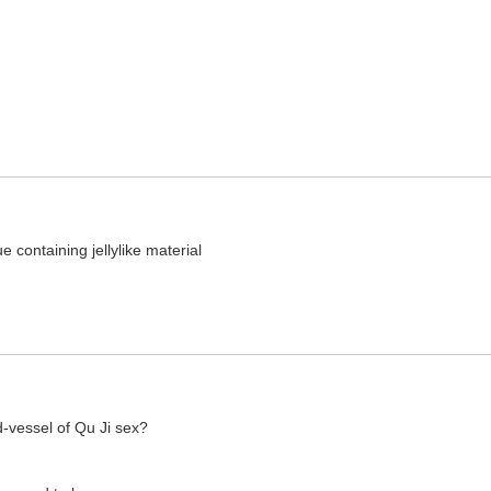
释义与在线翻译：
e containing jellylike material
-vessel of Qu Ji sex?