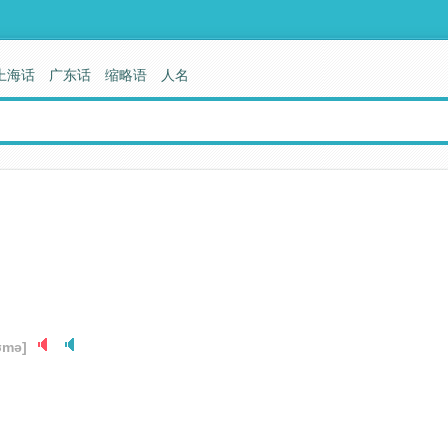
上海话
广东话
缩略语
人名
ʊmə]