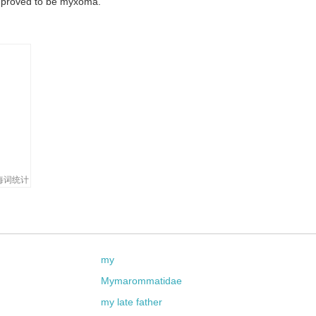
ly proved to be myxoma.
海词统计
my
Mymarommatidae
my late father