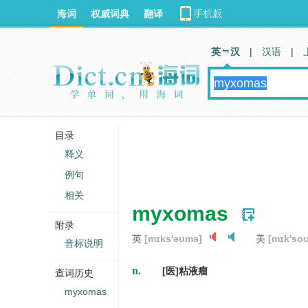
海词
权威词典
翻译
英 汉
|
汉语
|
目录
释义
例句
相关
myxomas
附录
英
[mɪks'əʊmə]
美
[mɪk'so
音标说明
n.
[医]粘液瘤
查词历史
myxomas