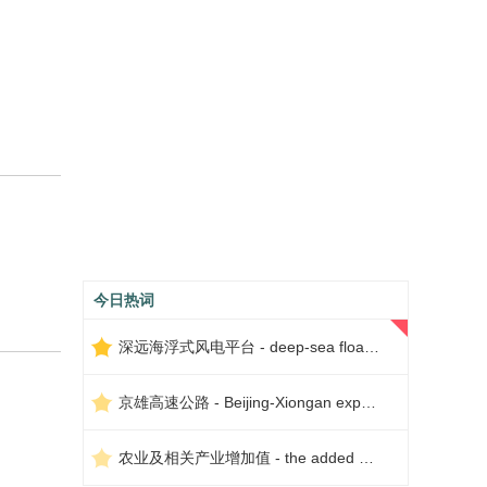
今日热词
深远海浮式风电平台 - deep-sea floating wind power platform
京雄高速公路 - Beijing-Xiongan expressway
农业及相关产业增加值 - the added value of agriculture and related industries