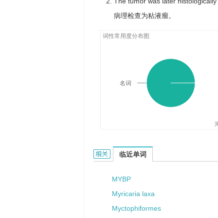
The tumor was later histological
病理检查为粘液瘤。
词性常用度分布图
名词
myxoma的相关资料：
临近单词
MYBP
Myricaria laxa
Myctophiformes