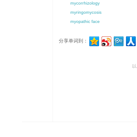
mycorrhizology
myringomycosis
myopathic face
分享单词到：
以