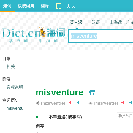
海词
权威词典
翻译
英 汉
|
汉语
|
上海话
广
目录
相关
附录
音标说明
misventure
查词历史
英
[mɪs'ventʃə]
美
[mɪs'ventʃə]
misventu
n.
释义常用
不幸遭遇( 或事件)
倒霉.