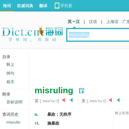
海词
权威词典
翻译
英 汉
|
汉语
|
上海话
广
目录
释义
例句
相关
misruling
附录
英
[ˌmɪs'ruːl]
美
[ˌmɪs'ruːl]
音标说明
n.
释义常用
查词历史
暴政；无秩序
vt.
misrulin
施暴政