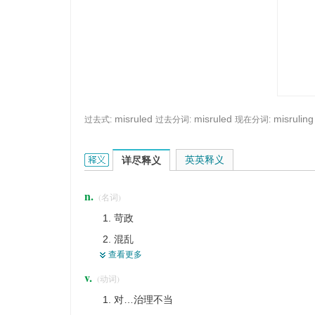
misruled
misruled
misruling
过去式:
过去分词:
现在分词:
misrule的英文翻译是什么意思，词典释义与在线翻
英英释义
详尽释义
n.
(名词)
苛政
混乱
查看更多
无政府状态
v.
(动词)
治理不当
对…治理不当
暴政