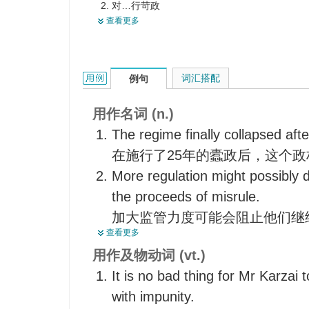
对…行苛政
管治不善
查看更多
施暴政
蠹政
管错
无秩序
作风恶劣地管理
不正确的行政管理
misrule的用法和样例：
词汇搭配
例句
管理…不善
虐政
对…施苛政
用作名词 (n.)
紊乱
治理不善
恶政
The regime finally collapsed afte
在施行了25年的蠹政后，这个
More regulation might possibly 
the proceeds of misrule.
加大监管力度可能会阻止他们继
查看更多
The country suffered years of m
用作及物动词 (vt.)
该国因国王懦弱而长期混乱不治
It is no bad thing for Mr Karzai
Those inside government have l
with impunity.
政府也有了更少的接口来解释其