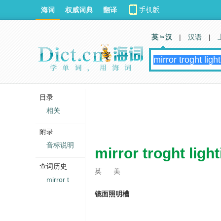
海词
权威词典
翻译
英 汉
|
汉语
|
目录
相关
附录
音标说明
mirror troght ligh
查词历史
英
美
mirror t
镜面照明槽