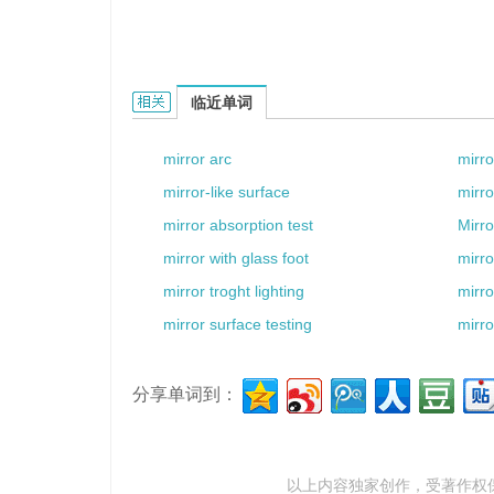
mirror fund的相关资料：
临近单词
mirror arc
mirro
mirror-like surface
mirr
mirror absorption test
Mirro
mirror with glass foot
mirro
mirror troght lighting
mirr
mirror surface testing
mirr
分享单词到：
以上内容独家创作，受
著作权