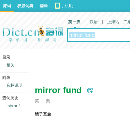
海词
权威词典
翻译
英 汉
|
汉语
|
上海话
广
目录
相关
附录
音标说明
mirror fund
查词历史
英
美
mirror f
镜子基金