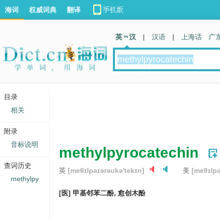
海词
权威词典
翻译
英 汉
|
汉语
|
上海话
广
目录
相关
附录
音标说明
methylpyrocatechin
查词历史
英
[meθɪlpaɪərəʊkə'tekɪn]
美
[meθɪlpa
methylpy
[医] 甲基邻苯二酚, 愈创木酚