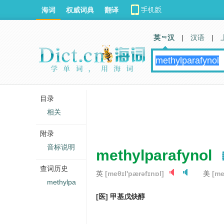
海词
权威词典
翻译
英 汉
|
汉语
|
目录
相关
附录
音标说明
methylparafynol
查词历史
英
[meθɪl'pærəfɪnɒl]
美
[me
methylpa
[医] 甲基戊炔醇