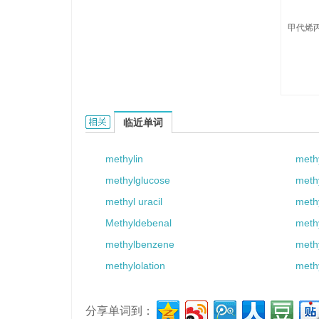
甲代烯丙
methylally的相关资料：
临近单词
methylin
meth
methylglucose
meth
methyl uracil
meth
Methyldebenal
methy
methylbenzene
meth
methylolation
meth
分享单词到：