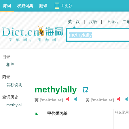
海词
权威词典
翻译
英 汉
|
汉语
|
上海话
广
目录
相关
附录
音标说明
methylally
查词历史
英
['meθɪlælaɪ]
美
['meθɪlælaɪ]
methylal
n.
释义常用
甲代烯丙基