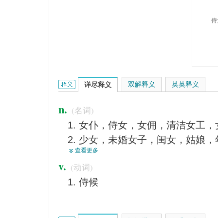
侍
maid的英文翻译是什么意思，词典释义与在线翻译：
双解释义
英英释义
详尽释义
n.
(名词)
女仆，侍女，女佣，清洁女工，
少女，未婚女子，闺女，姑娘，
查看更多
<古><书>处女，老处女
v.
(动词)
断奶后到第一次剪毛的未产守羔
侍候