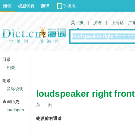
海词
权威词典
翻译
英 汉
|
汉语
|
上海话
广
目录
相关
附录
音标说明
loudspeaker right fron
查词历史
英
美
loudspea
喇叭前右通道