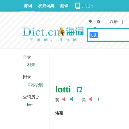
海词
权威词典
翻译
英 汉
|
汉语
|
目录
相关
附录
音标说明
lotti
查词历史
英
美
lotti
洛蒂