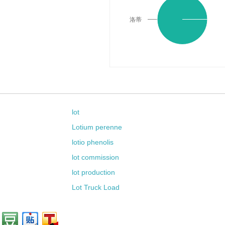
洛蒂
lot
Lotium perenne
lotio phenolis
lot commission
lot production
Lot Truck Load