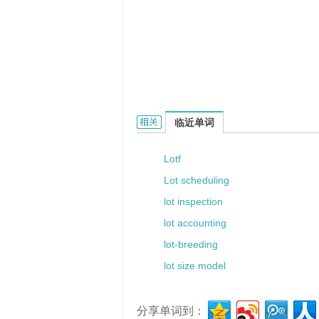
Lotti的相关资料：
临近单词
Lotf
Lot scheduling
lot inspection
lot accounting
lot-breeding
lot size model
分享单词到：