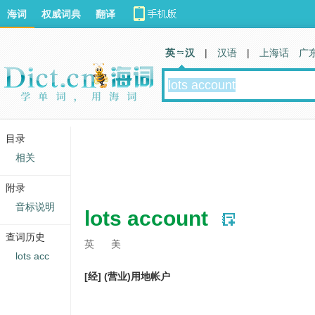
海词
权威词典
翻译
英 汉
|
汉语
|
上海话
广
目录
相关
附录
音标说明
lots account
查词历史
英
美
lots acc
[经] (营业)用地帐户