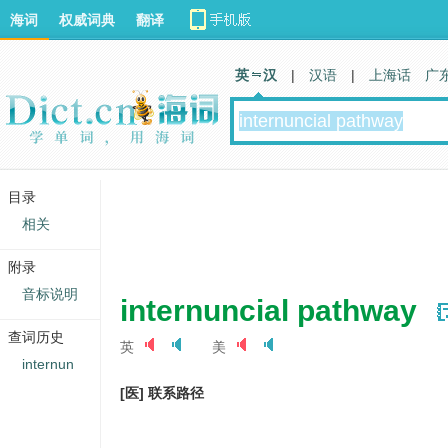
海词
权威词典
翻译
英 汉
|
汉语
|
上海话
广
目录
相关
附录
音标说明
internuncial pathway
查词历史
英
美
internun
[医] 联系路径