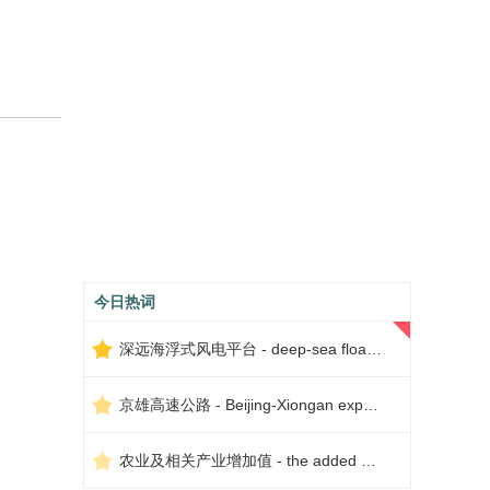
今日热词
深远海浮式风电平台 - deep-sea floating wind power platform
京雄高速公路 - Beijing-Xiongan expressway
农业及相关产业增加值 - the added value of agriculture and related industries