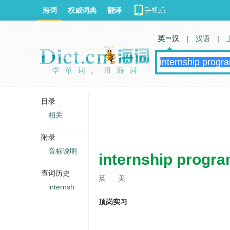
海词
权威词典
翻译
英 汉
|
汉语
|
目录
相关
附录
音标说明
internship progr
查词历史
英
美
internsh
顶岗实习